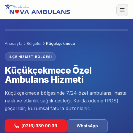
İçeriğe geç
Menü
Anasayfa
Bölgeler
Küçükçekmece
İLÇE HIZMET BÖLGESI
Küçükçekmece Özel
Ambulans Hizmeti
Küçükçekmece bölgesinde 7/24 özel ambulans, hasta
nakli ve etkinlik sağlık desteği. Kartla ödeme (POS)
geçerlidir; kurumsal fatura düzenlenir.
(0216) 339 00 39
WhatsApp