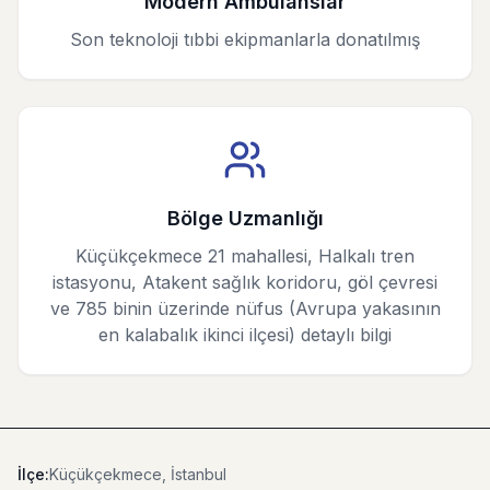
Modern Ambulanslar
Son teknoloji tıbbi ekipmanlarla donatılmış
Bölge Uzmanlığı
Küçükçekmece 21 mahallesi, Halkalı tren
istasyonu, Atakent sağlık koridoru, göl çevresi
ve 785 binin üzerinde nüfus (Avrupa yakasının
en kalabalık ikinci ilçesi) detaylı bilgi
Küçükçekmece Ambulans Hızlı Bilgiler
İlçe:
Küçükçekmece
, İstanbul