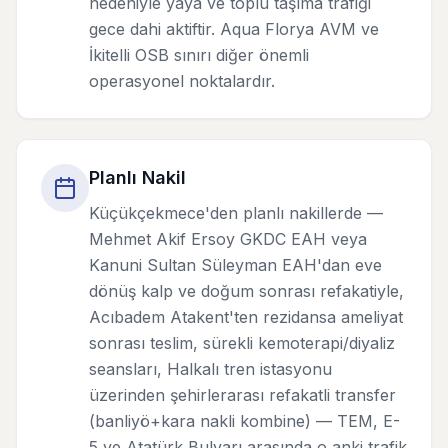
nedeniyle yaya ve toplu taşıma trafiği
gece dahi aktiftir. Aqua Florya AVM ve
İkitelli OSB sınırı diğer önemli
operasyonel noktalardır.
Planlı Nakil
Küçükçekmece'den planlı nakillerde —
Mehmet Akif Ersoy GKDC EAH veya
Kanuni Sultan Süleyman EAH'dan eve
dönüş kalp ve doğum sonrası refakatiyle,
Acıbadem Atakent'ten rezidansa ameliyat
sonrası teslim, sürekli kemoterapi/diyaliz
seansları, Halkalı tren istasyonu
üzerinden şehirlerarası refakatli transfer
(banliyö+kara nakli kombine) — TEM, E-
5 ve Atatürk Bulvarı arasında o anki trafik