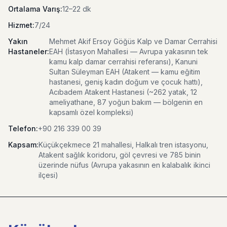
Ortalama Varış:
12–22 dk
Hizmet:
7/24
Yakın
Mehmet Akif Ersoy Göğüs Kalp ve Damar Cerrahisi
Hastaneler:
EAH (İstasyon Mahallesi — Avrupa yakasının tek
kamu kalp damar cerrahisi referansı), Kanuni
Sultan Süleyman EAH (Atakent — kamu eğitim
hastanesi, geniş kadın doğum ve çocuk hattı),
Acıbadem Atakent Hastanesi (~262 yatak, 12
ameliyathane, 87 yoğun bakım — bölgenin en
kapsamlı özel kompleksi)
Telefon:
+90 216 339 00 39
Kapsam:
Küçükçekmece 21 mahallesi, Halkalı tren istasyonu,
Atakent sağlık koridoru, göl çevresi ve 785 binin
üzerinde nüfus (Avrupa yakasının en kalabalık ikinci
ilçesi)