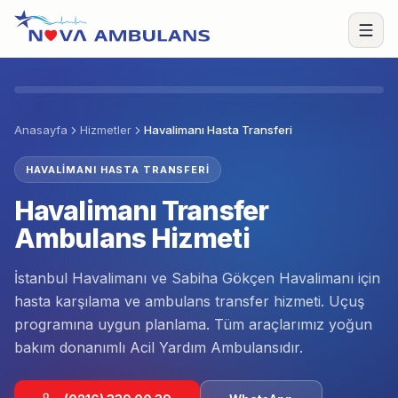
İçeriğe geç
Menü
Anasayfa
Hizmetler
Havalimanı Hasta Transferi
HAVALIMANI HASTA TRANSFERI
Havalimanı Transfer
Ambulans Hizmeti
İstanbul Havalimanı ve Sabiha Gökçen Havalimanı için
hasta karşılama ve ambulans transfer hizmeti. Uçuş
programına uygun planlama. Tüm araçlarımız yoğun
bakım donanımlı Acil Yardım Ambulansıdır.