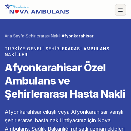
İçeriğe geç
Menü
Ana Sayfa
›
Şehirlerarası Nakil
›
Afyonkarahisar
TÜRKIYE GENELI ŞEHIRLERARASI AMBULANS
NAKILLERI
Afyonkarahisar Özel
Ambulans ve
Şehirlerarası Hasta Nakli
Afyonkarahisar çıkışlı veya Afyonkarahisar varışlı
şehirlerarası hasta nakli ihtiyacınız için Nova
Ambulans, Sağlık Bakanlığı ruhsatlı uzman ekipleri