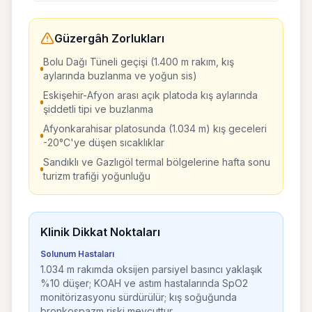
Güzergâh Zorlukları
Bolu Dağı Tüneli geçişi (1.400 m rakım, kış
aylarında buzlanma ve yoğun sis)
Eskişehir-Afyon arası açık platoda kış aylarında
şiddetli tipi ve buzlanma
Afyonkarahisar platosunda (1.034 m) kış geceleri
-20°C'ye düşen sıcaklıklar
Sandıklı ve Gazlıgöl termal bölgelerine hafta sonu
turizm trafiği yoğunluğu
Klinik Dikkat Noktaları
Solunum Hastaları
1.034 m rakımda oksijen parsiyel basıncı yaklaşık
%10 düşer; KOAH ve astım hastalarında SpO2
monitörizasyonu sürdürülür; kış soğuğunda
bronkospazm riski mevcuttur