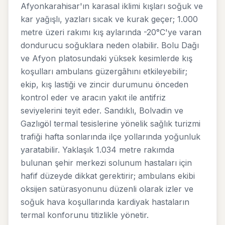
Afyonkarahisar'ın karasal iklimi kışları soğuk ve
kar yağışlı, yazları sıcak ve kurak geçer; 1.000
metre üzeri rakımı kış aylarında -20°C'ye varan
dondurucu soğuklara neden olabilir. Bolu Dağı
ve Afyon platosundaki yüksek kesimlerde kış
koşulları ambulans güzergâhını etkileyebilir;
ekip, kış lastiği ve zincir durumunu önceden
kontrol eder ve aracın yakıt ile antifriz
seviyelerini teyit eder. Sandıklı, Bolvadin ve
Gazlıgöl termal tesislerine yönelik sağlık turizmi
trafiği hafta sonlarında ilçe yollarında yoğunluk
yaratabilir. Yaklaşık 1.034 metre rakımda
bulunan şehir merkezi solunum hastaları için
hafif düzeyde dikkat gerektirir; ambulans ekibi
oksijen satürasyonunu düzenli olarak izler ve
soğuk hava koşullarında kardiyak hastaların
termal konforunu titizlikle yönetir.