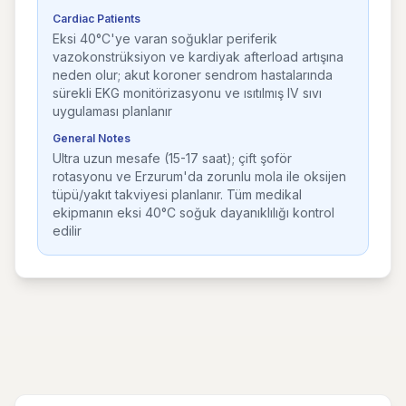
Cardiac Patients
Eksi 40°C'ye varan soğuklar periferik
vazokonstrüksiyon ve kardiyak afterload artışına
neden olur; akut koroner sendrom hastalarında
sürekli EKG monitörizasyonu ve ısıtılmış IV sıvı
uygulaması planlanır
General Notes
Ultra uzun mesafe (15-17 saat); çift şoför
rotasyonu ve Erzurum'da zorunlu mola ile oksijen
tüpü/yakıt takviyesi planlanır. Tüm medikal
ekipmanın eksi 40°C soğuk dayanıklılığı kontrol
edilir