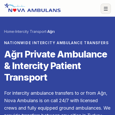
Skip to content
Open
Home
›
Intercity Transport
›
Ağrı
NATIONWIDE INTERCITY AMBULANCE TRANSFERS
Ağrı Private Ambulance
& Intercity Patient
Transport
For intercity ambulance transfers to or from Ağrı,
Nova Ambulans is on call 24/7 with licensed
crews and fully equipped ground ambulances. We