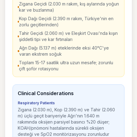
Zigana Geçidi (2.030 m rakım, kış aylarında yoğun
kar ve buzlanma)
Kop Dağı Geçidi (2.390 m rakım, Türkiye'nin en
zorlu geçitlerinden)
Tahir Geçidi (2.060 m) ve Eleşkirt Ovası'nda kışın
şiddetli tipi ve kar fırtınaları
Ağrı Dağı (5.137 m) eteklerinde eksi 40°C'ye
varan ekstrem soğuk
Toplam 15-17 saatlik ultra uzun mesafe; zorunlu
çift şoför rotasyonu
Clinical Considerations
Respiratory Patients
Zigana (2.030 m), Kop (2.390 m) ve Tahir (2.060
m) üçlü geçit bariyeriyle Ağrı'nın 1.640 m
rakımında oksijen parsiyel basıncı %20 düşer;
KOAH/pnömoni hastalarında sürekli oksijen
desteği ve SpO2 monitörizasyonu zorunludur